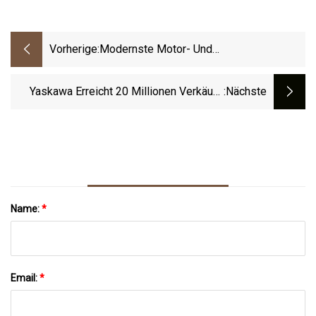
Vorherige:
Modernste Motor- Und
Antriebstechnologien Von ElectroCraft
Inc.
Yaskawa Erreicht 20 Millionen Verkäufe
:nächste
Von AC-Servomotoren
Name:
*
Email:
*