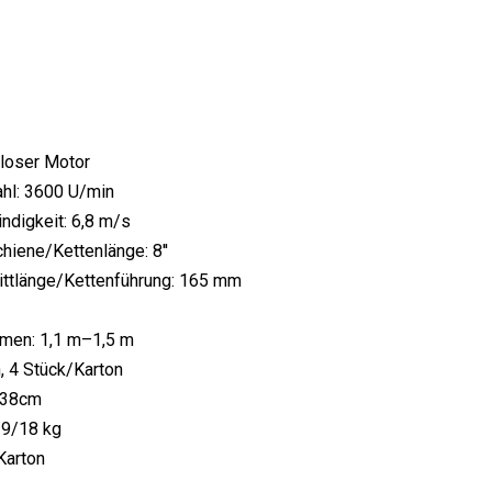
nloser Motor
ahl: 3600 U/min
ndigkeit: 6,8 m/s
iene/Kettenlänge: 8''
ittlänge/Kettenführung: 165 mm
emen: 1,1 m–1,5 m
, 4 Stück/Karton
*38cm
19/18 kg
Karton