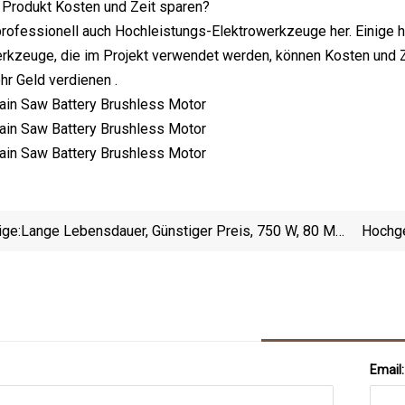
r Produkt Kosten und Zeit sparen?
 professionell auch Hochleistungs-Elektrowerkzeuge her. Einige
rkzeuge, die im Projekt verwendet werden, können Kosten und Ze
hr Geld verdienen .
ige:
Lange Lebensdauer, Günstiger Preis, 750 W, 80 Mm,
Hochge
2,4 N. M 3A 3000 U/min 2500PPR Servomotor Für
Beatmungsgeräte Und Beatmungsgeräte,
Maskenmaschinen
Email