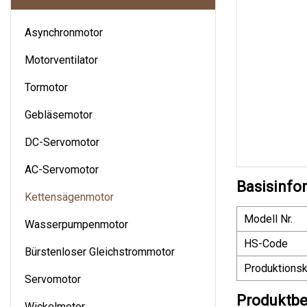
Asynchronmotor
Motorventilator
Tormotor
Gebläsemotor
DC-Servomotor
AC-Servomotor
Basisinfo
Kettensägenmotor
Modell Nr.
Wasserpumpenmotor
HS-Code
Bürstenloser Gleichstrommotor
Produktionsk
Servomotor
Produktbe
Wickelmotor