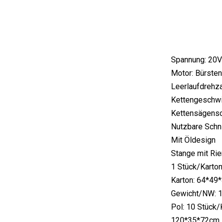
Industrie-
Maschinenmotor
Spannung: 20V
Motor: Bürste
Leerlaufdrehz
Kettengeschwi
Kettensägensch
Nutzbare Schn
Mit Öldesign
Stange mit Ri
1 Stück/Karton
Karton: 64*49
Gewicht/NW: 
Pol: 10 Stück/
120*35*72cm