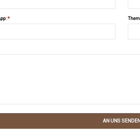
App:
*
Them
AN UNS SENDE