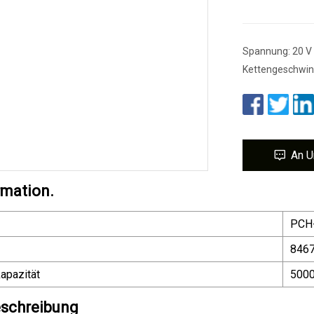
Spannung: 20 V 
Kettengeschwind
An U
rmation.
PCH
846
apazität
5000
schreibung